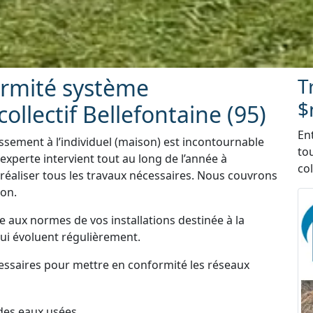
ormité système
T
$
ollectif Bellefontaine (95)
En
ssement à l’individuel (maison) est incontournable
to
xperte intervient tout au long de l’année à
col
e réaliser tous les travaux nécessaires. Nous couvrons
ion.
e aux normes de vos installations destinée à la
qui évoluent régulièrement.
essaires pour mettre en conformité les réseaux
des eaux usées.