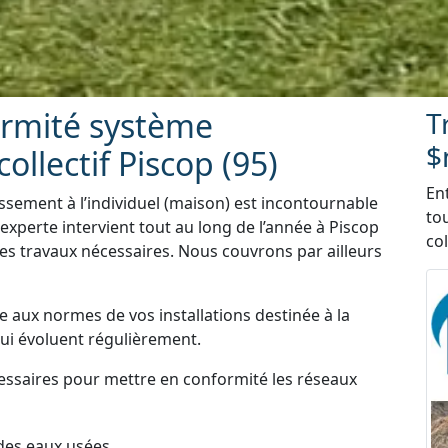
ormité système
T
$
ollectif Piscop (95)
En
ssement à l’individuel (maison) est incontournable
to
xperte intervient tout au long de l’année à Piscop
col
s les travaux nécessaires. Nous couvrons par ailleurs
e aux normes de vos installations destinée à la
qui évoluent régulièrement.
essaires pour mettre en conformité les réseaux
des eaux usées.